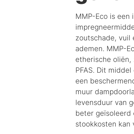
MMP-Eco is een i
impregneermiddel
zoutschade, vuil 
ademen. MMP-Eco 
etherische oliën, 
PFAS. Dit middel 
een beschermende
muur dampdoorlat
levensduur van g
beter geïsoleerd 
stookkosten kan 