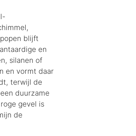
l-
chimmel,
popen blijft
antaardige en
n, silanen of
en en vormt daar
, terwijl de
n een duurzame
roge gevel is
mijn de