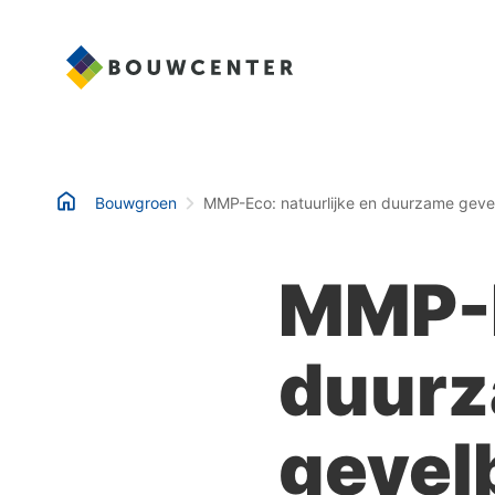
Bouwgroen
MMP-Eco: natuurlijke en duurzame gev
MMP-E
duur
gevel