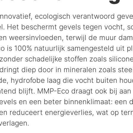
nnovatief, ecologisch verantwoord geve
. Het beschermt gevels tegen vocht, s
en weersinvloeden, terwijl de muur dam
is 100% natuurlijk samengesteld uit pl
zonder schadelijke stoffen zoals silicone
dringt diep door in mineralen zoals ste
, hydrofobe laag die vocht buiten houdt
end blijft. MMP-Eco draagt ook bij aa
evels en een beter binnenklimaat: een d
en reduceert energieverlies, wat op ter
verlagen.