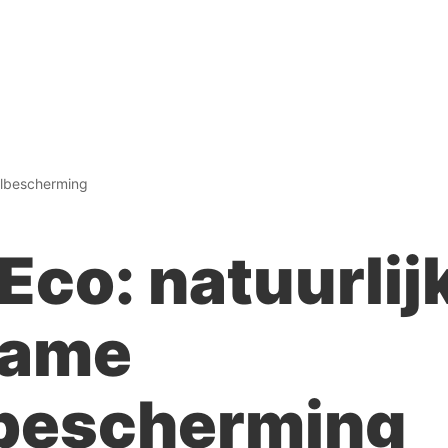
elbescherming
co: natuurlij
zame
bescherming