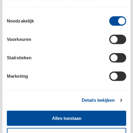
Bouwcenter voor de leukste cadeaus!
ons
privacybeleid
.
Toestemmingsselectie
Noodzakelijk
Voorkeuren
Statistieken
Hoe werkt het?
Marketing
De meest gestelde vragen over de Bouwcenter
Klantenpas
Details bekijken
Hoe vraag ik een Bouwcenter Klantenpas aan?
Alles toestaan
Moet ik een zakelijke klant zijn voor een
klantenpas bij Bouwcenter?