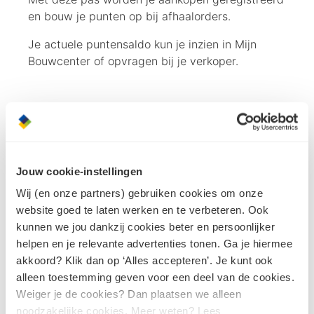
en bouw je punten op bij afhaalorders.
Je actuele puntensaldo kun je inzien in Mijn
Bouwcenter of opvragen bij je verkoper.
Jouw cookie-instellingen
Punten verzilveren
Wij (en onze partners) gebruiken cookies om onze
website goed te laten werken en te verbeteren. Ook
kunnen we jou dankzij cookies beter en persoonlijker
Heb je genoeg punten gespaard om jouw
helpen en je relevante advertenties tonen. Ga je hiermee
favoriete cadeau te bemachtigen? Wissel dan
akkoord? Klik dan op ‘Alles accepteren’. Je kunt ook
snel jouw gespaarde punten in! Vul het formulier
alleen toestemming geven voor een deel van de cookies.
in, wij checken je puntensaldo en jij ontvangt in
Weiger je de cookies? Dan plaatsen we alleen
no time jouw cadeau. Zo spaar jij met
noodzakelijke cookies. Meer weten? Lees