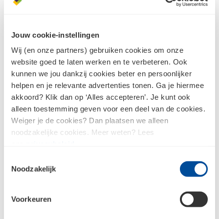
Bart startte zijn loopbaan bij een
keukenleverancier, waar hij zijn eerste ervaring
opdeed in het adviseren van klanten. Niet veel
Jouw cookie-instellingen
later maakte hij de overstap naar de verkoop
van bouwmaterialen bij een handelaar in de
Wij (en onze partners) gebruiken cookies om onze
regio Eindhoven. Sinds begin 2022 vervult hij de
website goed te laten werken en te verbeteren. Ook
rol van shop- en baliemedewerker bij
kunnen we jou dankzij cookies beter en persoonlijker
Bouwcenter, waar hij opnieuw zijn expertise
helpen en je relevante advertenties tonen. Ga je hiermee
inzet om klanten te helpen en te adviseren op
akkoord? Klik dan op ‘Alles accepteren’. Je kunt ook
het gebied van bouwmaterialen.
alleen toestemming geven voor een deel van de cookies.
Weiger je de cookies? Dan plaatsen we alleen
“Het leukste aan mij werk vind ik de dagelijkse
noodzakelijke cookies. Meer weten? Lees
afwisseling in het werk, geen dag is hetzelfde.
ons
privacybeleid
.
Daarnaast werk ik ook nog in de gemeente
waarin ik ben opgegroeid, waardoor ik veel
Toestemmingsselectie
bekende gezichten mag begroeten en
Noodzakelijk
adviseren. Dit probeer ik dan ook altijd met
een vrolijke en enthousiaste insteek te doen!”
Voorkeuren