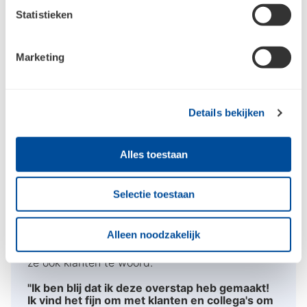
Statistieken
Marketing
Betsie
Details bekijken
Betsie heeft haar oorsprong in de agrarische
sector. Als veehouder en akkerbouwer heeft ze
ruim 19 jaar lang haar passie gevolgd. Echter,
Alles toestaan
strengere regelgeving binnen deze sector
hebben haar aan het denken gezet. Sinds eind
Selectie toestaan
2022 is ze werkzaam bij Bouwcenter in de rol
van logistiek medewerker. Ze is hier
verantwoordelijk voor de logistieke processen in
Alleen noodzakelijk
ons magazijn en in onze winkel. Daarnaast staat
ze ook klanten te woord.
"Ik ben blij dat ik deze overstap heb gemaakt!
Ik vind het fijn om met klanten en collega's om