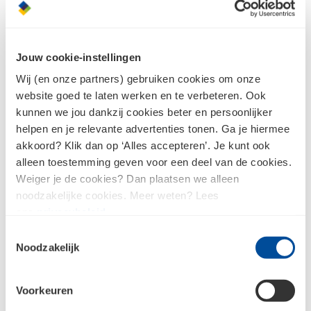
Tegels
Tegelverwerking
Jouw cookie-instellingen
Wij (en onze partners) gebruiken cookies om onze
website goed te laten werken en te verbeteren. Ook
kunnen we jou dankzij cookies beter en persoonlijker
helpen en je relevante advertenties tonen. Ga je hiermee
akkoord? Klik dan op ‘Alles accepteren’. Je kunt ook
alleen toestemming geven voor een deel van de cookies.
Tegelprofielen
Tegelonderhoud
Weiger je de cookies? Dan plaatsen we alleen
noodzakelijke cookies. Meer weten? Lees
ons
privacybeleid
.
Toestemmingsselectie
Noodzakelijk
Voorkeuren