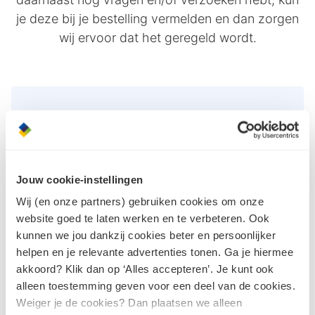
je deze bij je bestelling vermelden en dan zorgen
wij ervoor dat het geregeld wordt.
Voordelen
Wat kun je allemaal van onze webshop
Jouw cookie-instellingen
verwachten?
Wij (en onze partners) gebruiken cookies om onze
Online inzicht in duizenden artikelen
website goed te laten werken en te verbeteren. Ook
Een overzichtelijke presentatie van de
kunnen we jou dankzij cookies beter en persoonlijker
beschikbare artikelen
helpen en je relevante advertenties tonen. Ga je hiermee
In de bijlage(n) tref je informatiebladen en
akkoord? Klik dan op ‘Alles accepteren’. Je kunt ook
montagehandleidingen aan
alleen toestemming geven voor een deel van de cookies.
Ook jouw prijzen worden duidelijk
Weiger je de cookies? Dan plaatsen we alleen
weergegeven