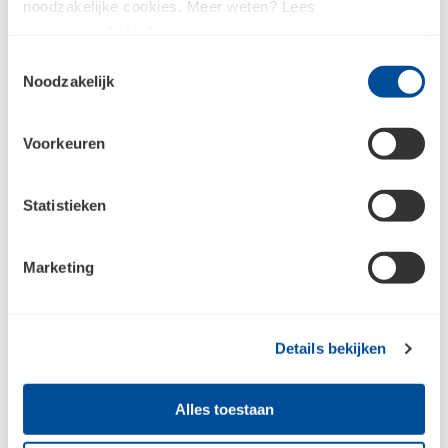
noodzakelijke cookies. Meer weten? Lees
Twijfel je over welk product je nodig hebt?
ons
privacybeleid
.
Middels heldere tekst en uitleg op de site
Toestemmingsselectie
ben je er snel uit
Noodzakelijk
Je plaatst je bestelling gemakkelijk online
waarna wij ermee aan de slag gaan. Bij
vragen nemen wij gewoon contact met
Voorkeuren
elkaar op
Statistieken
Marketing
Afhalen
Details bekijken
Haal je bestelling op bij onze vestiging
Alles toestaan