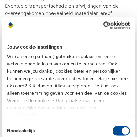
Eventuele transportschade en afwijkingen van de
overeengekomen hoeveelheid materialen en/of
hoedanigheid dient op straffe van verval van recht tot
het claimen van deze schade op de vrachtbrief e.d. te
worden vermeld en tevens binnen 24 uur na aflevering
door koper schriftelijk aan ondernemer te worden
Jouw cookie-instellingen
gemeld.
Wij (en onze partners) gebruiken cookies om onze
In geval van geringe afwijkingen in maat, gewicht
website goed te laten werken en te verbeteren. Ook
en/of kleur of in oppervlaktestructuur heeft de koper
kunnen we jou dankzij cookies beter en persoonlijker
niet het recht om af te keuren. Naast het bepaalde in
helpen en je relevante advertenties tonen. Ga je hiermee
artikel 3 lid 4 gelden voor de hoedanigheid en kwaliteit
akkoord? Klik dan op ‘Alles accepteren’. Je kunt ook
van het geleverde de betreffende bepalingen van de
alleen toestemming geven voor een deel van de cookies.
leveranciers hiervan aan ondernemer.
Weiger je de cookies? Dan plaatsen we alleen
noodzakelijke cookies. Meer weten? Lees
Koper wordt geacht bekend te zijn met de montage-
ons
privacybeleid
.
en/of verwerkingsvoorschriften behorende bij de
Toestemmingsselectie
levering door ondernemer zoals deze luiden op de dag
Noodzakelijk
van het totstandkomen van de overeenkomst. Koper