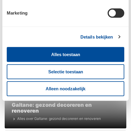
Onze merken voor verf &
Marketing
afwerking
Details bekijken
Bouwgroen
Alles toestaan
Farnovo: ecologische verf op
poederbasis
Alles over Farnovo: ecologische verf op poederbasis
Selectie toestaan
Alleen noodzakelijk
Bouwgroen
Galtane: gezond decoreren en
renoveren
Alles over Galtane: gezond decoreren en renoveren