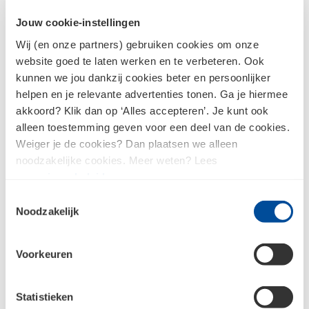
Alles over Gräfix: bouwen met kalk
Jouw cookie-instellingen
Wij (en onze partners) gebruiken cookies om onze
website goed te laten werken en te verbeteren. Ook
Bouwgroen
kunnen we jou dankzij cookies beter en persoonlijker
Otterbein brengt stenen tot leven
helpen en je relevante advertenties tonen. Ga je hiermee
Alles over Otterbein brengt stenen tot leven
akkoord? Klik dan op ‘Alles accepteren’. Je kunt ook
alleen toestemming geven voor een deel van de cookies.
Weiger je de cookies? Dan plaatsen we alleen
noodzakelijke cookies. Meer weten? Lees
Verf & afwerking
ons
privacybeleid
.
Toestemmingsselectie
Natuurverf bestaat volledig uit plantaardige,
Noodzakelijk
dierlijke of minerale grondstoffen en wordt
gemaakt met respect voor mens en milieu. Bij het
Voorkeuren
produceren van biobased verf komen er dan ook
geen chemische processen aan te pas.
Statistieken