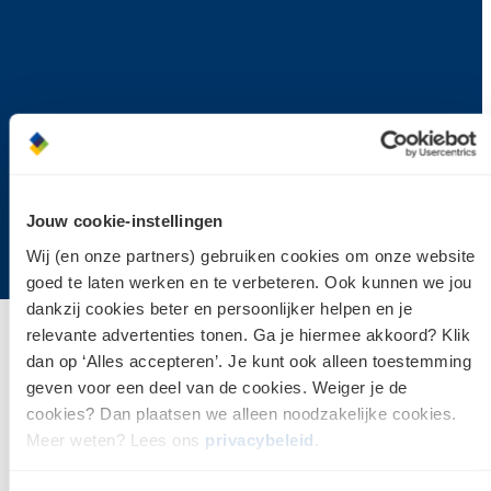
Mortel en cement
De perfecte basis voor elke vloer met Mapei
Jouw cookie-instellingen
Wij (en onze partners) gebruiken cookies om onze website
goed te laten werken en te verbeteren. Ook kunnen we jou
dankzij cookies beter en persoonlijker helpen en je
relevante advertenties tonen. Ga je hiermee akkoord? Klik
dan op ‘Alles accepteren’. Je kunt ook alleen toestemming
geven voor een deel van de cookies. Weiger je de
Werken bij RAB
cookies? Dan plaatsen we alleen noodzakelijke cookies.
Meer weten? Lees ons
privacybeleid
.
RAB is een familiebedrijf met oog voor iedere
medewerker. De mens staat bij ons altijd voorop.