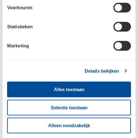
Als je nog geen account hebt bij Bouwcenter Concordia,
Voorkeuren
dan moet je je eerst registreren.
Ik heb nog geen account en wil me
registreren
Statistieken
Marketing
Details bekijken
Alles toestaan
Bouwcenter Concordia
Selectie toestaan
Alleen noodzakelijk
Inspiratie