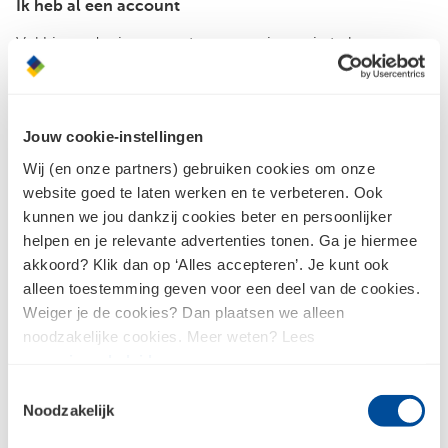
Ik heb al een account
Vul hieronder je accountgegevens in om in te loggen.
E-mailadres
Jouw cookie-instellingen
Wij (en onze partners) gebruiken cookies om onze
Wachtwoord
website goed te laten werken en te verbeteren. Ook
kunnen we jou dankzij cookies beter en persoonlijker
Inloggen
helpen en je relevante advertenties tonen. Ga je hiermee
akkoord? Klik dan op ‘Alles accepteren’. Je kunt ook
alleen toestemming geven voor een deel van de cookies.
Weiger je de cookies? Dan plaatsen we alleen
Wachtwoord vergeten?
noodzakelijke cookies. Meer weten? Lees
ons
privacybeleid
.
Toestemmingsselectie
Noodzakelijk
Nog geen account?