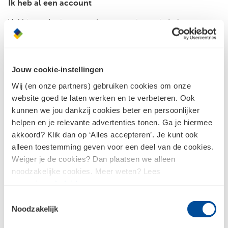
Ik heb al een account
Vul hieronder je accountgegevens in om in te loggen.
E-mailadres
Jouw cookie-instellingen
Wij (en onze partners) gebruiken cookies om onze
Wachtwoord
website goed te laten werken en te verbeteren. Ook
kunnen we jou dankzij cookies beter en persoonlijker
Inloggen
helpen en je relevante advertenties tonen. Ga je hiermee
akkoord? Klik dan op ‘Alles accepteren’. Je kunt ook
alleen toestemming geven voor een deel van de cookies.
Weiger je de cookies? Dan plaatsen we alleen
Wachtwoord vergeten?
noodzakelijke cookies. Meer weten? Lees
ons
privacybeleid
.
Toestemmingsselectie
Noodzakelijk
Nog geen account?