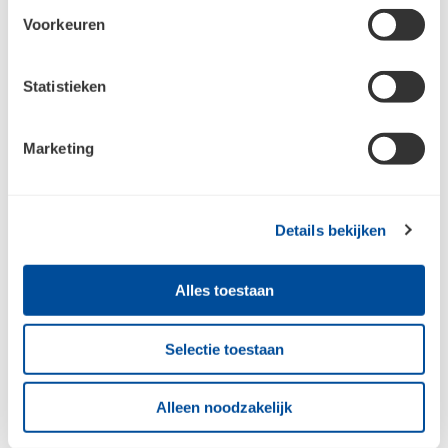
Als je nog geen account hebt bij Bouwcenter Concordia,
Voorkeuren
dan moet je je eerst registreren.
Ik heb nog geen account en wil me
registreren
Statistieken
Marketing
Details bekijken
Alles toestaan
Bouwcenter Concordia
Selectie toestaan
Alleen noodzakelijk
Inspiratie