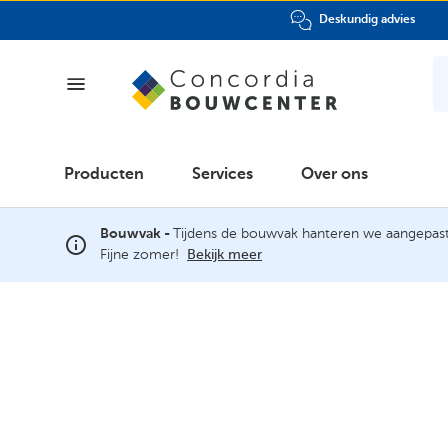
Deskundig advies
Producten
Producten
Services
Over ons
Services
Bouwvak -
Tijdens de bouwvak hanteren we aangepast
Fijne zomer!
Bekijk meer
Over ons
Showroom
Klantenpas