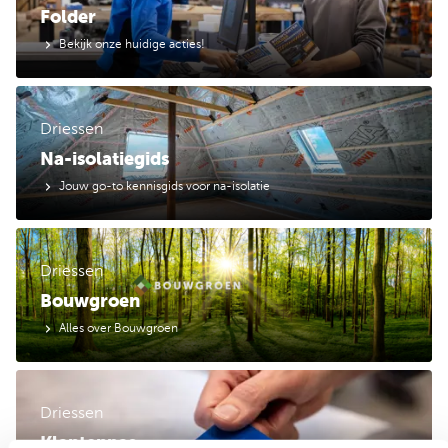
Folder
Bekijk onze huidige acties!
Driessen
Na-isolatiegids
Jouw go-to kennisgids voor na-isolatie
Driessen
Bouwgroen
Alles over Bouwgroen
Driessen
Klantenpas