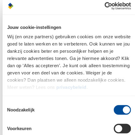
Spaar voor de leukste cadeaus!
Jouw cookie-instellingen
Driessen
Wij (en onze partners) gebruiken cookies om onze website
Transportkosten
goed te laten werken en te verbeteren. Ook kunnen we jou
Alles over Transportkosten
dankzij cookies beter en persoonlijker helpen en je
relevante advertenties tonen. Ga je hiermee akkoord? Klik
dan op ‘Alles accepteren’. Je kunt ook alleen toestemming
geven voor een deel van de cookies. Weiger je de
cookies? Dan plaatsen we alleen noodzakelijke cookies.
Driessen
Meer weten? Lees ons
privacybeleid
.
Over ons
Alles over Over ons
Toestemmingsselectie
Noodzakelijk
Driessen
Voorkeuren
Prijswijzigingen