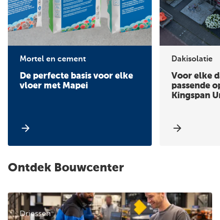
Mortel en cement
Dakisolatie
De perfecte basis voor elke
Voor elke 
vloer met Mapei
passende o
Kingspan U
Ontdek Bouwcenter
Driessen