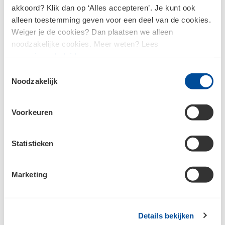
akkoord? Klik dan op ‘Alles accepteren’. Je kunt ook
alleen toestemming geven voor een deel van de cookies.
Weiger je de cookies? Dan plaatsen we alleen
Raadpleeg
ons privacybeleid
voor meer informatie over hoe we jouw
noodzakelijke cookies. Meer weten? Lees
persoonsgegevens verzamelen en verwerken.
ons
privacybeleid
.
Toestemmingsselectie
Noodzakelijk
Voorkeuren
Bouwcenter Floris
Statistieken
Marketing
Inspiratie
Details bekijken