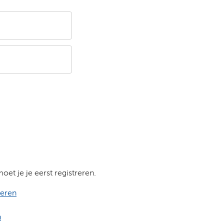
et je je eerst registreren.
reren
n