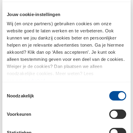
Wachtwoord
Jouw cookie-instellingen
Wij (en onze partners) gebruiken cookies om onze
Inloggen
website goed te laten werken en te verbeteren. Ook
kunnen we jou dankzij cookies beter en persoonlijker
helpen en je relevante advertenties tonen. Ga je hiermee
akkoord? Klik dan op ‘Alles accepteren’. Je kunt ook
Wachtwoord vergeten?
alleen toestemming geven voor een deel van de cookies.
Weiger je de cookies? Dan plaatsen we alleen
noodzakelijke cookies. Meer weten? Lees
ons
privacybeleid
.
Nog geen klant?
Toestemmingsselectie
Noodzakelijk
Als je nog geen account hebt bij Bouwcenter, dan moet je
je eerst registreren.
Voorkeuren
Ik ben nog geen klant en wil me
registreren
Statistieken