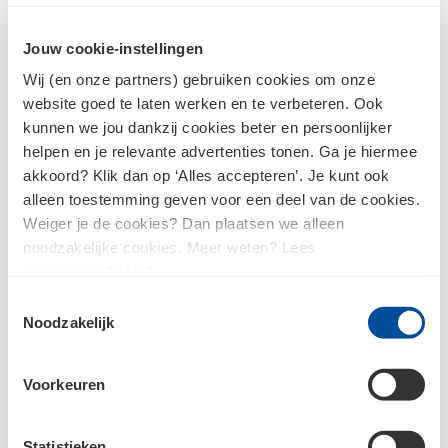
Wachtwoord
Jouw cookie-instellingen
Wij (en onze partners) gebruiken cookies om onze
Inloggen
website goed te laten werken en te verbeteren. Ook
kunnen we jou dankzij cookies beter en persoonlijker
helpen en je relevante advertenties tonen. Ga je hiermee
akkoord? Klik dan op ‘Alles accepteren’. Je kunt ook
Wachtwoord vergeten?
alleen toestemming geven voor een deel van de cookies.
Weiger je de cookies? Dan plaatsen we alleen
noodzakelijke cookies. Meer weten? Lees
ons
privacybeleid
.
Nog geen klant?
Toestemmingsselectie
Noodzakelijk
Als je nog geen account hebt bij Bouwcenter, dan moet je
je eerst registreren.
Voorkeuren
Ik ben nog geen klant en wil me
registreren
Statistieken