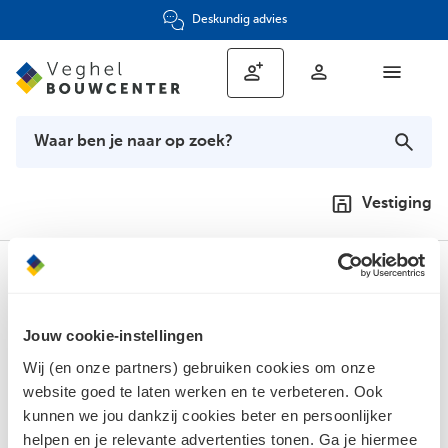
Deskundig advies
Vestiging
Meld je aan voor de nieuwsbrief en
blijf op de hoogte
Jouw cookie-instellingen
Wij (en onze partners) gebruiken cookies om onze
Jouw e-mailadres
website goed te laten werken en te verbeteren. Ook
kunnen we jou dankzij cookies beter en persoonlijker
helpen en je relevante advertenties tonen. Ga je hiermee
Aanmelden