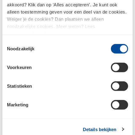
akkoord? Klik dan op ‘Alles accepteren’. Je kunt ook
alleen toestemming geven voor een deel van de cookies.
Weiger je de cookies? Dan plaatsen we alleen
Raadpleeg
ons privacybeleid
voor meer informatie over hoe we jouw
noodzakelijke cookies. Meer weten? Lees
persoonsgegevens verzamelen en verwerken.
ons
privacybeleid
.
Toestemmingsselectie
Noodzakelijk
Voorkeuren
Bouwcenter Veghel
Statistieken
Marketing
Inspiratie
Details bekijken