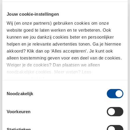
Wachtwoord
Jouw cookie-instellingen
Wij (en onze partners) gebruiken cookies om onze
Inloggen
website goed te laten werken en te verbeteren. Ook
kunnen we jou dankzij cookies beter en persoonlijker
helpen en je relevante advertenties tonen. Ga je hiermee
akkoord? Klik dan op ‘Alles accepteren’. Je kunt ook
Wachtwoord vergeten?
alleen toestemming geven voor een deel van de cookies.
Weiger je de cookies? Dan plaatsen we alleen
noodzakelijke cookies. Meer weten? Lees
ons
privacybeleid
.
Nog geen klant?
Toestemmingsselectie
Noodzakelijk
Als je nog geen account hebt bij Bouwcenter Centen, dan
moet je je eerst registreren.
Voorkeuren
Ik ben nog geen klant en wil me
registreren
Statistieken