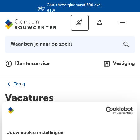
Gratis bezorging vanaf 500 excl.
BTW
Klantenservice
Vestiging
Terug
Vacatures
Maak je keuze hieronder
Jouw cookie-instellingen
Meld je aan voor de nieuwsbrief en