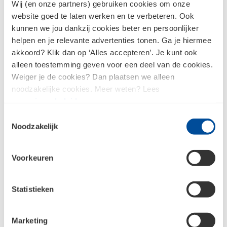
Wij (en onze partners) gebruiken cookies om onze
blijf op de hoogte
website goed te laten werken en te verbeteren. Ook
kunnen we jou dankzij cookies beter en persoonlijker
helpen en je relevante advertenties tonen. Ga je hiermee
akkoord? Klik dan op ‘Alles accepteren’. Je kunt ook
Jouw e-mailadres
alleen toestemming geven voor een deel van de cookies.
Weiger je de cookies? Dan plaatsen we alleen
Aanmelden
noodzakelijke cookies. Meer weten? Lees
ons
privacybeleid
.
Toestemmingsselectie
Raadpleeg
ons privacybeleid
voor meer informatie over hoe we jouw
Noodzakelijk
persoonsgegevens verzamelen en verwerken.
Voorkeuren
Statistieken
Marketing