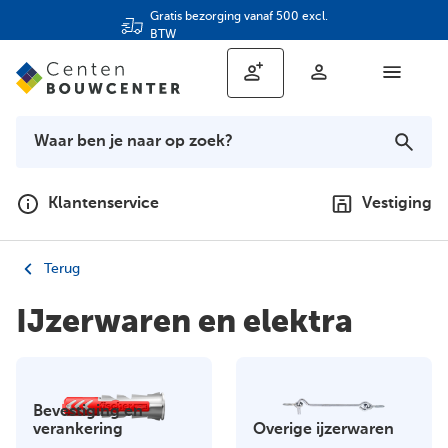
Gratis bezorging vanaf 500 excl.
BTW
Klantenservice
Vestiging
Terug
IJzerwaren en elektra
Bevestiging en
verankering
Overige ijzerwaren