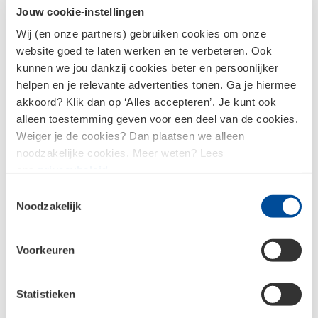
Jouw cookie-instellingen
Wij (en onze partners) gebruiken cookies om onze
website goed te laten werken en te verbeteren. Ook
kunnen we jou dankzij cookies beter en persoonlijker
Metaal en kunststof
helpen en je relevante advertenties tonen. Ga je hiermee
Ventilatie en roosters
profielen
akkoord? Klik dan op ‘Alles accepteren’. Je kunt ook
alleen toestemming geven voor een deel van de cookies.
Weiger je de cookies? Dan plaatsen we alleen
noodzakelijke cookies. Meer weten? Lees
ons
privacybeleid
.
Schuifdeur systemen
Installatiemateriaal
Toestemmingsselectie
Noodzakelijk
Voorkeuren
Verlichting en
Statistieken
batterijen