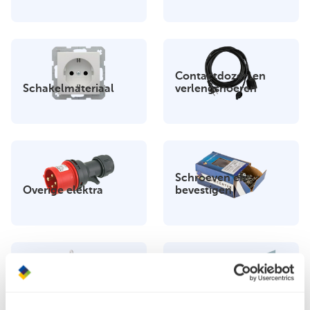
Contactdozen en
Schakelmateriaal
verlengsnoeren
Schroeven en
Overige elektra
bevestigen
Tochtprofielen en
Hang- en sluitwerk
strippen