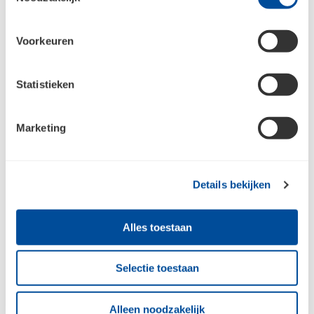
Jouw e-mailadres
Voorkeuren
Aanmelden
Statistieken
Marketing
Raadpleeg
ons privacybeleid
voor meer informatie over hoe we jouw
persoonsgegevens verzamelen en verwerken.
Details bekijken
Alles toestaan
Selectie toestaan
Bouwcenter Centen
Alleen noodzakelijk