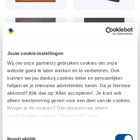
Composiet
Kunststof
Gevelbekleding
Gevelbekleding
Jouw cookie-instellingen
Wij (en onze partners) gebruiken cookies om onze
website goed te laten werken en te verbeteren. Ook
kunnen we jou dankzij cookies beter en persoonlijker
Achterhout
helpen en je relevante advertenties tonen. Ga je hiermee
Boeidelen
Gevelbekleding
akkoord? Klik dan op ‘Alles accepteren’. Je kunt ook
alleen toestemming geven voor een deel van de cookies.
Weiger je de cookies? Dan plaatsen we alleen
noodzakelijke cookies. Meer weten? Lees
Meld je aan voor de nieuwsbrief en
ons
privacybeleid
.
blijf op de hoogte
Toestemmingsselectie
Noodzakelijk