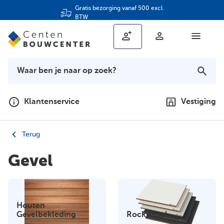
Gratis bezorging vanaf 500 excl.
BTW
Klantenservice
Vestiging
Terug
Gevel
Houten
Gevelbekleding
Rockpanel