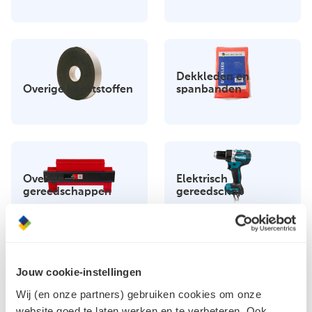
Dekkleden en
Overige kunststoffen
spanbanden
Overige
Elektrisch
gereedschappen
gereedschap
Jouw cookie-instellingen
Schilders
Wij (en onze partners) gebruiken cookies om onze
Handgereedschap
gereedschap
website goed te laten werken en te verbeteren. Ook