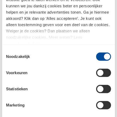
kunnen we jou dankzij cookies beter en persoonlijker
helpen en je relevante advertenties tonen. Ga je hiermee
akkoord? Klik dan op ‘Alles accepteren’. Je kunt ook
alleen toestemming geven voor een deel van de cookies.
Klimmateriaal en
Weiger je de cookies? Dan plaatsen we alleen
steigers
Meetgereedschap
noodzakelijke cookies. Meer weten? Lees
ons
privacybeleid
.
Toestemmingsselectie
Noodzakelijk
Opbergsystemen
Voorkeuren
Statistieken
Meld je aan voor de nieuwsbrief en
Marketing
blijf op de hoogte