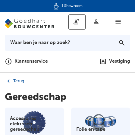
1 Showroom
Klantenservice
Vestiging
Terug
Gereedschap
Accessoires
elektrisch
gereedschap
Folie en tape