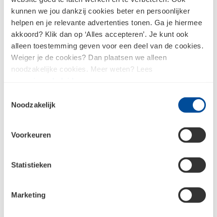
kunnen we jou dankzij cookies beter en persoonlijker
helpen en je relevante advertenties tonen. Ga je hiermee
akkoord? Klik dan op ‘Alles accepteren’. Je kunt ook
alleen toestemming geven voor een deel van de cookies.
Weiger je de cookies? Dan plaatsen we alleen
Overige ijzerwaren
Installatiemateriaal
noodzakelijke cookies. Meer weten? Lees
ons
privacybeleid
.
Toestemmingsselectie
Noodzakelijk
Verlichting en
batterijen
Overige elektra
Voorkeuren
Statistieken
Meld je aan voor de nieuwsbrief en
Marketing
blijf op de hoogte