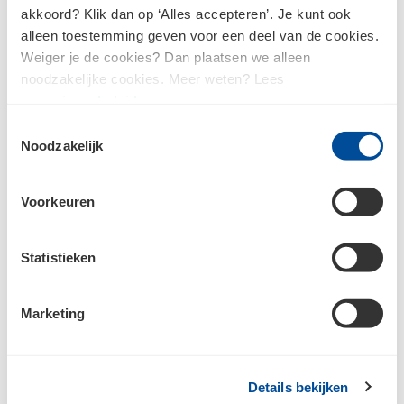
akkoord? Klik dan op ‘Alles accepteren’. Je kunt ook
alleen toestemming geven voor een deel van de cookies.
Weiger je de cookies? Dan plaatsen we alleen
Raadpleeg
ons privacybeleid
voor meer informatie over hoe we jouw
noodzakelijke cookies. Meer weten? Lees
persoonsgegevens verzamelen en verwerken.
ons
privacybeleid
.
Toestemmingsselectie
Noodzakelijk
Voorkeuren
Bouwcenter Goedhart
Statistieken
Marketing
Inspiratie
Details bekijken