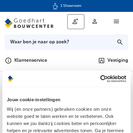
1 Showroom
Klantenservice
Vestiging
Meld je aan voor de nieuwsbrief en
blijf op de hoogte
Jouw cookie-instellingen
Wij (en onze partners) gebruiken cookies om onze
Jouw e-mailadres
website goed te laten werken en te verbeteren. Ook
kunnen we jou dankzij cookies beter en persoonlijker
helpen en je relevante advertenties tonen. Ga je hiermee
Aanmelden