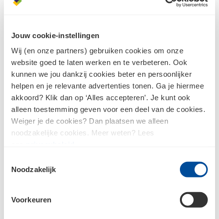
Wachtwoord
Jouw cookie-instellingen
Inloggen
Wij (en onze partners) gebruiken cookies om onze
website goed te laten werken en te verbeteren. Ook
kunnen we jou dankzij cookies beter en persoonlijker
helpen en je relevante advertenties tonen. Ga je hiermee
Wachtwoord vergeten?
akkoord? Klik dan op ‘Alles accepteren’. Je kunt ook
alleen toestemming geven voor een deel van de cookies.
Weiger je de cookies? Dan plaatsen we alleen
noodzakelijke cookies. Meer weten? Lees
We zijn live! 🎉
ons
privacybeleid
.
Als je nog geen inloggegevens hebt voor de website van
Toestemmingsselectie
Noodzakelijk
Bouwcenter Gruter, dan zul je je eerst online moeten
registreren.
Voorkeuren
Ik heb nog geen account en wil me
registreren