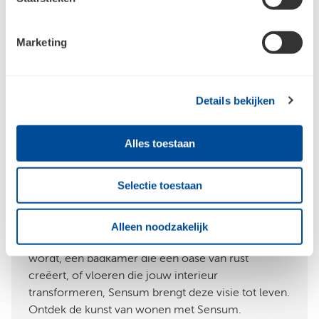
Marketing
Sensum, exclusief bij
Details bekijken
Bouwcenter
Alles toestaan
Sensum, het eigen merk van Bouwcenter,
inspireert. Iedere dag weer. Ze biedt de laatste
Selectie toestaan
interieurtrends op het gebied van keukens,
badkamers en vloeren. Sensum staat voor tijdloze
elegantie en hoogwaardige kwaliteit. Of je nu
Alleen noodzakelijk
droomt van een keuken die het hart van jouw huis
wordt, een badkamer die een oase van rust
creëert, of vloeren die jouw interieur
transformeren, Sensum brengt deze visie tot leven.
Ontdek de kunst van wonen met Sensum.