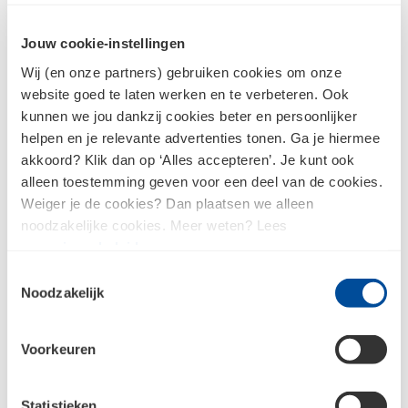
Jouw cookie-instellingen
Wij (en onze partners) gebruiken cookies om onze
Persoonlijk advies
website goed te laten werken en te verbeteren. Ook
kunnen we jou dankzij cookies beter en persoonlijker
helpen en je relevante advertenties tonen. Ga je hiermee
Met hun kennis, ervaring en passie begeleiden
akkoord? Klik dan op ‘Alles accepteren’. Je kunt ook
onze experts je bij elke stap van het
alleen toestemming geven voor een deel van de cookies.
aankoopproces. Van het ontwerpen van de ideale
Weiger je de cookies? Dan plaatsen we alleen
indeling van een keuken of badkamer tot het
noodzakelijke cookies. Meer weten? Lees
selecteren van de juiste kleuren en materialen van
ons
privacybeleid
.
nieuwe gevelbekleding.Wat je vraag ook is onze
Toestemmingsselectie
experts helpen je bij het maken van de juiste keuze.
Noodzakelijk
Zien we je snel bij ons in de showroom?
Voorkeuren
Neem contact op
Statistieken