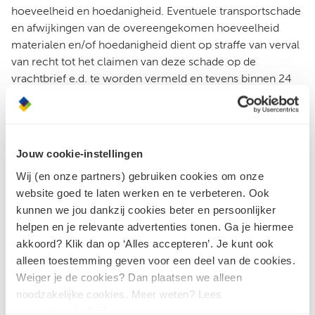
hoeveelheid en hoedanigheid. Eventuele transportschade
en afwijkingen van de overeengekomen hoeveelheid
materialen en/of hoedanigheid dient op straffe van verval
van recht tot het claimen van deze schade op de
vrachtbrief e.d. te worden vermeld en tevens binnen 24
uur na aflevering door koper schriftelijk aan ondernemer
te worden gemeld.
In geval van geringe afwijkingen in maat, gewicht en/of
Jouw cookie-instellingen
kleur of in oppervlaktestructuur heeft de koper niet het
recht om af te keuren. Naast het bepaalde in artikel 3 lid 4
Wij (en onze partners) gebruiken cookies om onze
gelden voor de hoedanigheid en kwaliteit van het
website goed te laten werken en te verbeteren. Ook
geleverde de betreffende bepalingen van de leveranciers
kunnen we jou dankzij cookies beter en persoonlijker
hiervan aan ondernemer.
helpen en je relevante advertenties tonen. Ga je hiermee
akkoord? Klik dan op ‘Alles accepteren’. Je kunt ook
Koper wordt geacht bekend te zijn met de montage-
alleen toestemming geven voor een deel van de cookies.
en/of verwerkingsvoorschriften behorende bij de levering
Weiger je de cookies? Dan plaatsen we alleen
door ondernemer zoals deze luiden op de dag van het
noodzakelijke cookies. Meer weten? Lees
totstandkomen van de overeenkomst. Koper zal conform
ons
privacybeleid
.