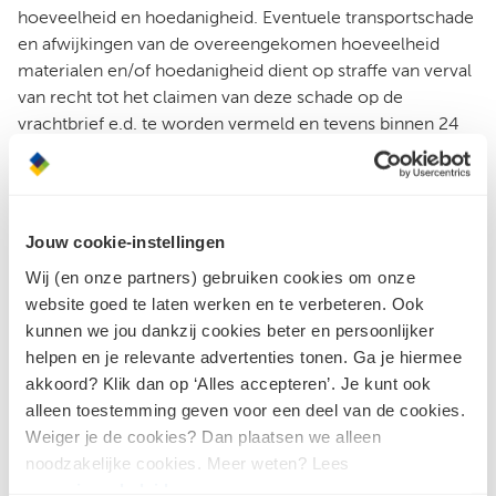
hoeveelheid en hoedanigheid. Eventuele transportschade
en afwijkingen van de overeengekomen hoeveelheid
materialen en/of hoedanigheid dient op straffe van verval
van recht tot het claimen van deze schade op de
vrachtbrief e.d. te worden vermeld en tevens binnen 24
uur na aflevering door koper schriftelijk aan ondernemer
te worden gemeld.
In geval van geringe afwijkingen in maat, gewicht en/of
Jouw cookie-instellingen
kleur of in oppervlaktestructuur heeft de koper niet het
recht om af te keuren. Naast het bepaalde in artikel 3 lid 4
Wij (en onze partners) gebruiken cookies om onze
gelden voor de hoedanigheid en kwaliteit van het
website goed te laten werken en te verbeteren. Ook
geleverde de betreffende bepalingen van de leveranciers
kunnen we jou dankzij cookies beter en persoonlijker
hiervan aan ondernemer.
helpen en je relevante advertenties tonen. Ga je hiermee
akkoord? Klik dan op ‘Alles accepteren’. Je kunt ook
Koper wordt geacht bekend te zijn met de montage-
alleen toestemming geven voor een deel van de cookies.
en/of verwerkingsvoorschriften behorende bij de levering
Weiger je de cookies? Dan plaatsen we alleen
door ondernemer zoals deze luiden op de dag van het
noodzakelijke cookies. Meer weten? Lees
totstandkomen van de overeenkomst. Koper zal conform
ons
privacybeleid
.