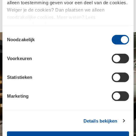
alleen toestemming geven voor een deel van de cookies.
samenkomen en waar ontspanning en verzorging
Weiger je de cookies? Dan plaatsen we alleen
beginnen.
noodzakelijke cookies. Meer weten? Lees
ons
privacybeleid
.
Toestemmingsselectie
Noodzakelijk
Voorkeuren
Statistieken
Marketing
Details bekijken