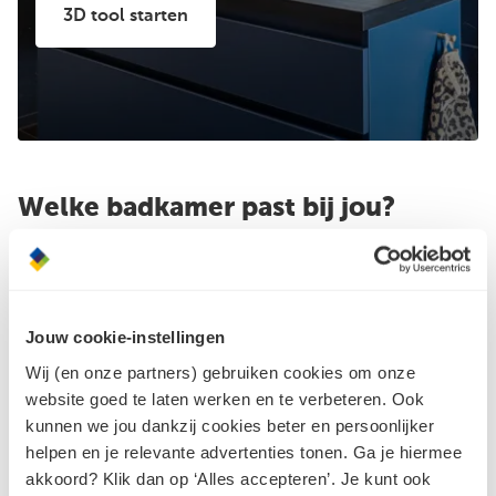
3D tool starten
Welke badkamer past bij jou?
Welke badkamerstijl spreekt jou het meeste aan Of
je nu valt voor de tijdloze elegantie van klassiek, de
strakke lijnen van modern, of juist kiest voor stoer
Jouw cookie-instellingen
industrieel, jouw badkamer weerspiegelt jouw
Wij (en onze partners) gebruiken cookies om onze
persoonlijke smaak. Laat je inspireren door de
website goed te laten werken en te verbeteren. Ook
verscheidenheid aan badkamerstijlen en ontwerp
kunnen we jou dankzij cookies beter en persoonlijker
de badkamer van je dromen. Zo wordt jouw
helpen en je relevante advertenties tonen. Ga je hiermee
droombadkamer de ruimte waar smaak en stijl
akkoord? Klik dan op ‘Alles accepteren’. Je kunt ook