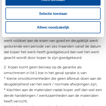
of namens de koper. In dat geval geldt de dag van
ingebruikneming van het (deel van het) werk als de dag
Selectie toestaan
van goed keuring van het (deel van het) werk.
Artikel 9. Garantie
Alleen noodzakelijk
1. De ondernemer garandeert dat de kwaliteit van het
werk voldoet aan de eisen van goed en deugdelijk werk
gedurende een periode van zes maanden vanaf de datum
dat koper het werk heeft goedgekeurd dan wel het werk
geacht wordt door koper te zijn goedgekeurd.
2. Koper komt geen beroep op de garantie als
omschreven in lid 1 toe in het geval sprake is van:
* kleine onvolkomenheden die geen afbreuk doen aan de
deugdelijkheid van het werk / normale afwijkingen zijn;
* klachten aan de materialen nadat koper zelf dan wel een
derde handelingen / werkzaamheden aan de materialen
heeft verricht;