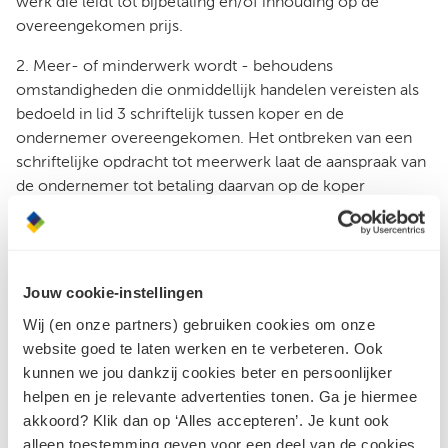
werk die leidt tot bijbetaling en/of inhouding op de
overeengekomen prijs.
2. Meer- of minderwerk wordt - behoudens
omstandigheden die onmiddellijk handelen vereisten als
bedoeld in lid 3 schriftelijk tussen koper en de
ondernemer overeengekomen. Het ontbreken van een
schriftelijke opdracht tot meerwerk laat de aanspraak van
de ondernemer tot betaling daarvan op de koper
onverlet.
3. Indien de ondernemer naar haar eigen inzicht ten
behoeve van het werk genoodzaakt is onmiddellijk te
Jouw cookie-instellingen
handelen (en daarmee meerwerk uit te voeren), zal de
koper de eventuele volledige kosten die daarmee
Wij (en onze partners) gebruiken cookies om onze
gepaard gaan onvoorwaardelijk aan de ondernemer
website goed te laten werken en te verbeteren. Ook
vergoeden.
kunnen we jou dankzij cookies beter en persoonlijker
helpen en je relevante advertenties tonen. Ga je hiermee
Artikel 8. Oplevering
akkoord? Klik dan op ‘Alles accepteren’. Je kunt ook
alleen toestemming geven voor een deel van de cookies.