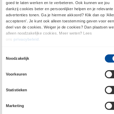
bestelling verwachten?
goed te laten werken en te verbeteren. Ook kunnen we jou
dankzij cookies beter en persoonlijker helpen en je relevante
advertenties tonen. Ga je hiermee akkoord? Klik dan op ‘Alle
Wordt er contact met mij opgenomen na een
accepteren’. Je kunt ook alleen toestemming geven voor een
geplaatste bestelling?
deel van de cookies. Weiger je de cookies? Dan plaatsen we
alleen noodzakelijke cookies. Meer weten? Lees
Betaal ik verzend- of orderkosten?
ons
privacybeleid
.
Toestemmingsselectie
Mijn vraag staat er niet tussen, waar kan ik ermee
Noodzakelijk
terecht?
Voorkeuren
Kom je er toch niet uit?
Statistieken
Neem dan contact op met jouw Bouwcenter Van Hoppe
& Swinkels. We helpen je graag!
Marketing