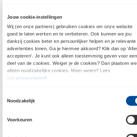
Jouw cookie-instellingen
Wij (en onze partners) gebruiken cookies om onze website
Dekkleden en
goed te laten werken en te verbeteren. Ook kunnen we jou
Meetgereedschap
spanbanden
dankzij cookies beter en persoonlijker helpen en je relevante
advertenties tonen. Ga je hiermee akkoord? Klik dan op ‘Alle
accepteren’. Je kunt ook alleen toestemming geven voor een
deel van de cookies. Weiger je de cookies? Dan plaatsen we
alleen noodzakelijke cookies. Meer weten? Lees
Overige
ons
privacybeleid
.
gereedschappen
Toestemmingsselectie
Noodzakelijk
Meld je aan voor de nieuwsbrief en
Voorkeuren
blijf op de hoogte