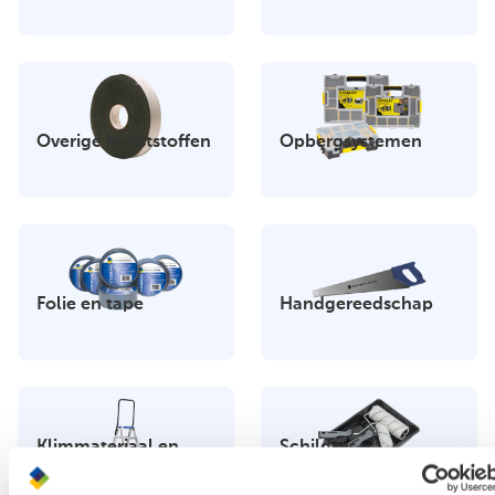
Overige kunststoffen
Opbergsystemen
Folie en tape
Handgereedschap
Klimmateriaal en
Schilders
steigers
gereedschap