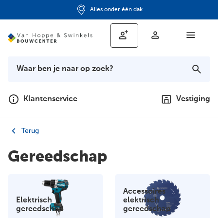
Alles onder één dak
Klantenservice
Vestiging
Terug
Gereedschap
Accessoires
Elektrisch
elektrisch
gereedschap
gereedschap