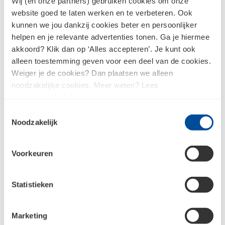
Wij (en onze partners) gebruiken cookies om onze
website goed te laten werken en te verbeteren. Ook
kunnen we jou dankzij cookies beter en persoonlijker
helpen en je relevante advertenties tonen. Ga je hiermee
akkoord? Klik dan op ‘Alles accepteren’. Je kunt ook
alleen toestemming geven voor een deel van de cookies.
Weiger je de cookies? Dan plaatsen we alleen
noodzakelijke cookies. Meer weten? Lees
ons
privacybeleid
.
Toestemmingsselectie
Noodzakelijk
Voorkeuren
Lagere kosten
Statistieken
Doordat de montage aanzienlijk sneller verloopt en er
minder tijd nodig is voor uitlijnen, bewerken en
Marketing
corrigeren, dalen de totale arbeidsuren direct. Dit maakt