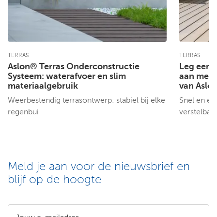
TERRAS
TERRAS
Aslon® Terras Onderconstructie
Leg eenv
Systeem: waterafvoer en slim
aan met 
materiaalgebruik
van Aslo
Weerbestendig terrasontwerp: stabiel bij elke
Snel en ee
regenbui
verstelbar
Meld je aan voor de nieuwsbrief en
blijf op de hoogte