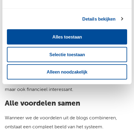
het Aslon® Terras Onderconstructie Systeem niet alleen
efficiënt in uitvoering, maar ook financieel aantrekkelijk.
Details bekijken
Minder montage-uren betekenen lagere arbeidskosten,
Alles toestaan
zowel voor de uitvoerende partij als de eindklant.
Zeker bij grotere projecten kan het verschil aanzienlijk
Selectie toestaan
oplopen. Uren die normaal besteed worden aan uitlijnen
of extra bewerkingen, kunnen efficiënter worden ingezet.
Alleen noodzakelijk
Dit maakt het systeem niet alleen technisch aantrekkelijk,
maar ook financieel interessant.
Alle voordelen samen
Wanneer we de voordelen uit de blogs combineren,
ontstaat een compleet beeld van het systeem.