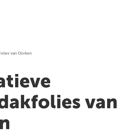
folies van Dörken
atieve
dakfolies van
n