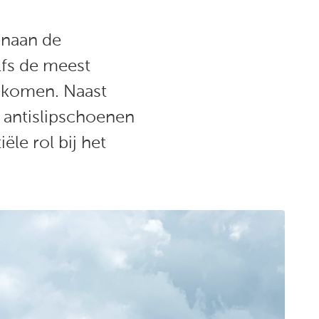
enaan de
elfs de meest
nkomen. Naast
 antislipschoenen
le rol bij het