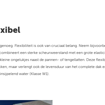
exibel
et genoeg. Flexibiliteit is ook van cruciaal belang. Neem bijv
ombineert een sterke scheurweerstand met een grote elasticite
kleine ongelukjes naast de pannen- of tengellatten. Deze flexibi
kken, maar verlengt ook de levensduur van het complete dak en 
nsijpelend water (Klasse W1).