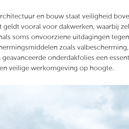
architectuur en bouw staat veiligheid bov
 Dit geldt vooral voor dakwerken, waarbij z
onals soms onvoorziene uitdagingen tege
chermingsmiddelen zoals valbescherming,
 geavanceerde onderdakfolies een essentië
en veilige werkomgeving op hoogte.