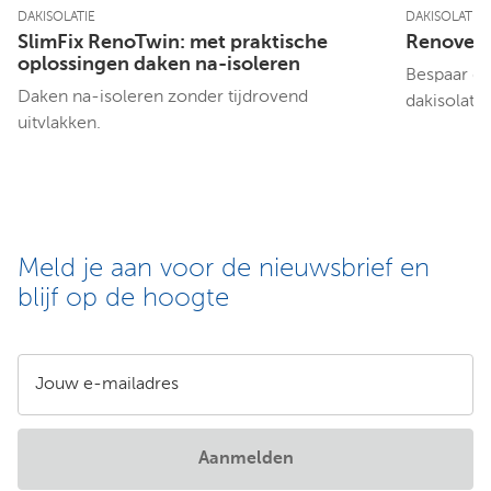
DAKISOLATIE
DAKISOLATIE
SlimFix RenoTwin: met praktische
Renoveren
oplossingen daken na-isoleren
Bespaar d
Daken na-isoleren zonder tijdrovend
dakisolatie
uitvlakken.
Meld je aan voor de nieuwsbrief en
blijf op de hoogte
Jouw e-mailadres
Aanmelden