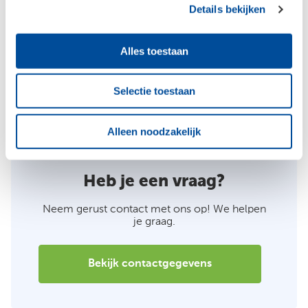
Details bekijken
voor de integratie van een nestkast in de fabriek of
het toepassen van gripgaasfolie voor vogels op de
Alles toestaan
bouwplaats.
Bezoek een Bouwcenter vestiging voor meer
Selectie toestaan
informatie over de inzetbaarheid van SlimFix
RenoMulti bij renovatieprojecten.
Alleen noodzakelijk
Heb je een vraag?
Neem gerust contact met ons op! We helpen
je graag.
Bekijk contactgegevens