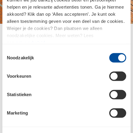
helpen en je relevante advertenties tonen. Ga je hiermee
akkoord? Klik dan op ‘Alles accepteren’. Je kunt ook
1 / 1
alleen toestemming geven voor een deel van de cookies.
Weiger je de cookies? Dan plaatsen we alleen
noodzakelijke cookies. Meer weten? Lees
Duurzame dakopbouw
ons
privacybeleid
.
Toestemmingsselectie
SlimFix RenoMulti is geschikt als na-isolatie op een
Noodzakelijk
dragend dakbeschot.
Prestaties
: de platen zijn veilig beloopbaar, hebben
Voorkeuren
een werkende breedte van 1000 mm en zijn
leverbaar in projectspecifieke lengtes tot 7500 mm.
Statistieken
Energiezuinig
: diverse Rc-waarden tot 8.0 zijn
mogelijk, waarbij de sponning koudebruggen
Marketing
voorkomt.
Natuurinclusief
: het systeem biedt mogelijkheden