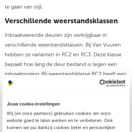
te gaan van stijl.
Verschillende weerstandsklassen
Inbraakwerende deuren zijn verkrijgbaar in
verschillende weerstandsklassen. Bij Van Vuuren
hebben ze varianten in RC2 en RC3. Deze klasse
bepaalt hoe lang de deur bestand is tegen een
inbraakpoging. Bij weerstandsklasse RC2 heeft een
deurset in een testsituatie minimaal drie minuten
standgehouden. Bij weerstandsklasse RC3
minimaal vijf minuten. Dat klinkt misschien niet zo
Jouw cookie-instellingen
lang, maar voor een inbreker voelt elke minuut aan
Wij (en onze partners) gebruiken cookies om onze
website goed te laten werken en te verbeteren. Ook
als een eeuwigheid.
kunnen we jou dankzij cookies beter en persoonlijker