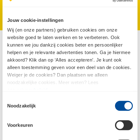
Jouw cookie-instellingen
1 / 1
Wij (en onze partners) gebruiken cookies om onze
website goed te laten werken en te verbeteren. Ook
®
®
Trespa
Izeon
RAL-kleuren
kunnen we jou dankzij cookies beter en persoonlijker
helpen en je relevante advertenties tonen. Ga je hiermee
®
®
Trespa
Izeon
geveldelen zijn direct leverbaar in 13
akkoord? Klik dan op ‘Alles accepteren’. Je kunt ook
alleen toestemming geven voor een deel van de cookies.
RAL-kleuren, gebaseerd op gecertificeerde RAL-
Weiger je de cookies? Dan plaatsen we alleen
kleurenmonsters. Wel zo handig, want hierdoor is een
noodzakelijke cookies. Meer weten? Lees
goede combinatie met andere bouwdelen én de
ons
privacybeleid
.
beschikbare verf in dezelfde RAL-kleur gewaarborgd.
Toestemmingsselectie
Altijd overeenkomende kleuren dus! Het assortiment
Noodzakelijk
bestaat uit de kleuren Quarts Grey (RAL7039), Jet Black
(RAL9005), Pure White (RAL9010), Dusty Grey (RAL7037),
Voorkeuren
Cream (RAL9001), Stone Grey (RAL7030), Anthracite