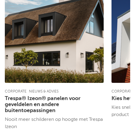
CORPORATE
NIEUWS & ADVIES
CORPORATE
Trespa® Izeon® panelen voor
Kies het 
geveldelen en andere
Kies snel e
buitentoepassingen
product
Nooit meer schilderen op hoogte met Trespa
Izeon