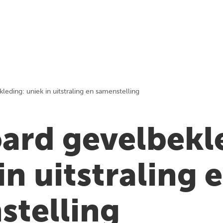
leding: uniek in uitstraling en samenstelling
oard gevelbekl
in uitstraling 
stelling