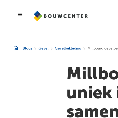
Blogs
Blogs
Gevel
Gevelbekleding
Millboard gevelbek
Showroom
Millb
Magazines
uniek 
samen