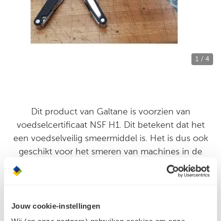
1 / 4
Dit product van Galtane is voorzien van
voedselcertificaat NSF H1. Dit betekent dat het
een voedselveilig smeermiddel is. Het is dus ook
geschikt voor het smeren van machines in de
voedingsmiddelenindustrie en in de (biologische)
land- en tuinbouw. Dit product bevat geen PFAS,
zware metalen, chloor of siliconen en is niet
kankerverwekkend of hormoonverstorend. Wel is
Jouw cookie-instellingen
het biologisch afbreekbaar en huidvriendelijk.