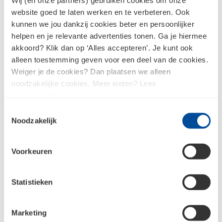
Wij (en onze partners) gebruiken cookies om onze
Daardoor is het veilig voor water en aarde en voor
website goed te laten werken en te verbeteren. Ook
kunnen we jou dankzij cookies beter en persoonlijker
mens en dier. De OL50 is verkrijgbaar in
helpen en je relevante advertenties tonen. Ga je hiermee
sprayflacons van 400 ml. Wil je hier meer over
akkoord? Klik dan op ‘Alles accepteren’. Je kunt ook
weten?
alleen toestemming geven voor een deel van de cookies.
Weiger je de cookies? Dan plaatsen we alleen
noodzakelijke cookies. Meer weten? Lees
Lees dit blog
ons
privacybeleid
.
Toestemmingsselectie
Noodzakelijk
Meest verkocht: Wood Bliss
Voorkeuren
Met Wood Bliss behandel je hout effectief en op
een natuurlijke manier tegen o.a. (de larven van)
Statistieken
de huisboktor, houtworm, termieten, huis- en
houtzwam. Dit middel beschermt aangetast hout
Marketing
direct en gaat nieuwe aantasting tegen. Zo werkt