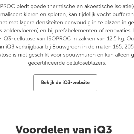
PROC biedt goede thermische en akoestische isolatie(
aliseert kieren en spleten, kan tijdelijk vocht buffer
is het met lagere densiteiten eenvoudig in te blazen in
s zoldervloeren) en bij prefabelementen of renovaties
e iQ3-cellulose van ISOPROC in zakken van 12,5 kg. Ook
van iQ3 verkrijgbaar bij Bouwgroen in de maten 165, 205
ulose is niet geschikt voor spouwmuren en kan alleen 
gecertificeerde celluloseblazers.
Bekijk de iQ3-website
elen van iQ3