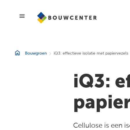
Blogs
Bouwgroen
iQ3: effectieve isolatie met papiervezels
Showroom
iQ3: e
Magazines
papie
Cellulose is een i