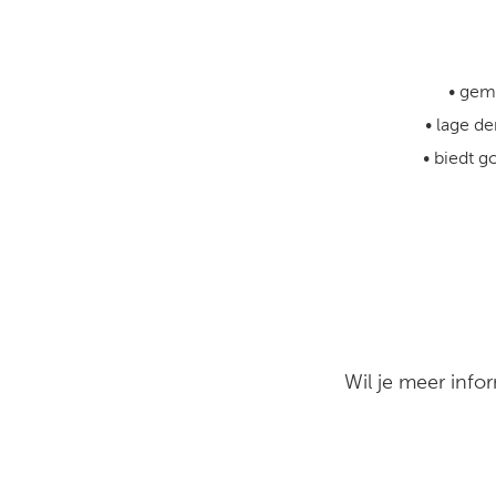
• gem
• lage de
• biedt 
Wil je meer info