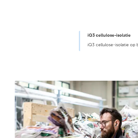
iQ3 cellulose-isolatie
iQ3 cellulose-isolatie op 
Pas je 