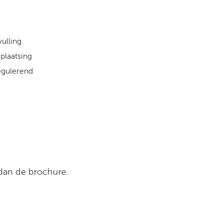
ulling
 plaatsing
egulerend
 dan de brochure.