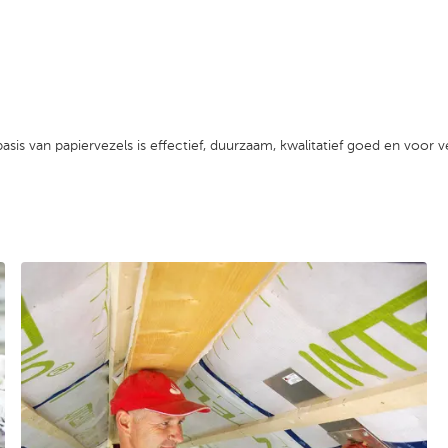
basis van papiervezels is effectief, duurzaam, kwalitatief goed en voor 
cookies aan om deze content te bekijken.
Pas cookie instell