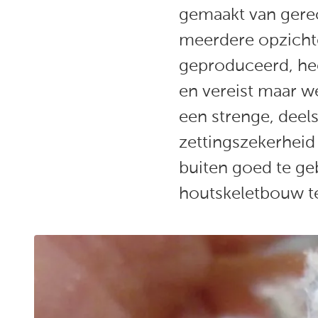
gemaakt van gerec
meerdere opzichte
geproduceerd, hee
en vereist maar w
een strenge, deel
zettingszekerheid 
buiten goed te ge
houtskeletbouw te