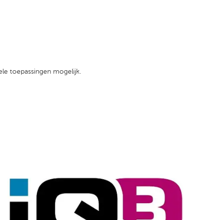
vele toepassingen mogelijk.
ingen aan