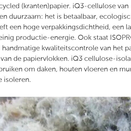
ycled (kranten)papier. iQ3-cellulose van
n duurzaam: het is betaalbaar, ecologisc
ft een hoge verpakkingsdichtheid, een l
einig productie-energie. Ook staat ISOP
s handmatige kwaliteitscontrole van het p
van de papiervlokken. iQ3 cellulose-isola
bruiken om daken, houten vloeren en mur
 isoleren.