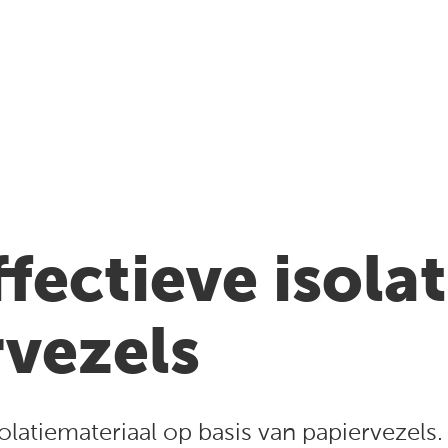
ffectieve isola
rvezels
solatiemateriaal op basis van papiervezels