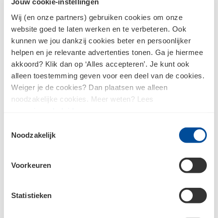
Jouw cookie-instellingen
Wachtwoord
Wij (en onze partners) gebruiken cookies om onze
website goed te laten werken en te verbeteren. Ook
kunnen we jou dankzij cookies beter en persoonlijker
Inloggen
helpen en je relevante advertenties tonen. Ga je hiermee
akkoord? Klik dan op ‘Alles accepteren’. Je kunt ook
alleen toestemming geven voor een deel van de cookies.
Weiger je de cookies? Dan plaatsen we alleen
Wachtwoord vergeten?
noodzakelijke cookies. Meer weten? Lees
ons
privacybeleid
.
Toestemmingsselectie
Nog geen klant?
Noodzakelijk
Als je nog geen account hebt bij Bouwcenter Budel, dan
Voorkeuren
moet je je eerst registreren.
Ik ben nog geen klant en wil me
registreren
Statistieken