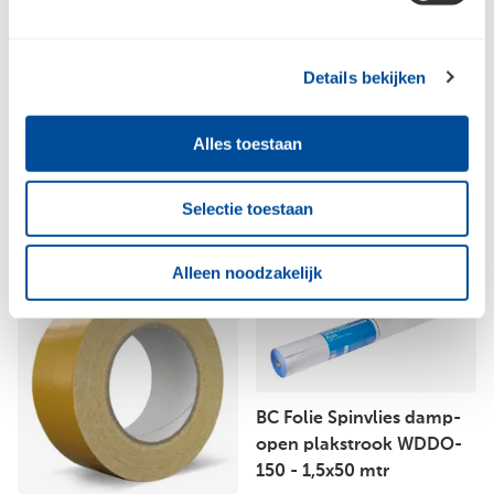
Air Seal LDPE Tape Indoor
Metal Cornerband Staal
Details bekijken
Zwart 25 mtr - 60 mm
30 mtr - 50 mm
Alles toestaan
Selectie toestaan
Alleen noodzakelijk
BC Folie Spinvlies damp-
open plakstrook WDDO-
150 - 1,5x50 mtr