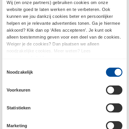
Wij (en onze partners) gebruiken cookies om onze
website goed te laten werken en te verbeteren. Ook
Delta FAS Tape Kleefband
kunnen we jou dankzij cookies beter en persoonlijker
20 mtr - 60 mm
helpen en je relevante advertenties tonen. Ga je hiermee
akkoord? Klik dan op ‘Alles accepteren’. Je kunt ook
Dubbelzijdig Tape Foam
alleen toestemming geven voor een deel van de cookies.
27101 Wit 5 mtr - 19 mm
Weiger je de cookies? Dan plaatsen we alleen
noodzakelijke cookies. Meer weten? Lees
ons
privacybeleid
.
Toestemmingsselectie
Noodzakelijk
Voorkeuren
Statistieken
Marketing