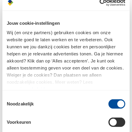
Jouw cookie-instellingen
Wij (en onze partners) gebruiken cookies om onze
website goed te laten werken en te verbeteren. Ook
kunnen we jou dankzij cookies beter en persoonlijker
helpen en je relevante advertenties tonen. Ga je hiermee
akkoord? Klik dan op ‘Alles accepteren’. Je kunt ook
alleen toestemming geven voor een deel van de cookies.
Weiger je de cookies? Dan plaatsen we alleen
noodzakelijke cookies. Meer weten? Lees
ons
privacybeleid
.
Stanley Fatmax Pro-stack
Stanley Fatmax Pro-stack
III Diepe lade
IV 2 Ondiepe lades
Toestemmingsselectie
Noodzakelijk
Voorkeuren