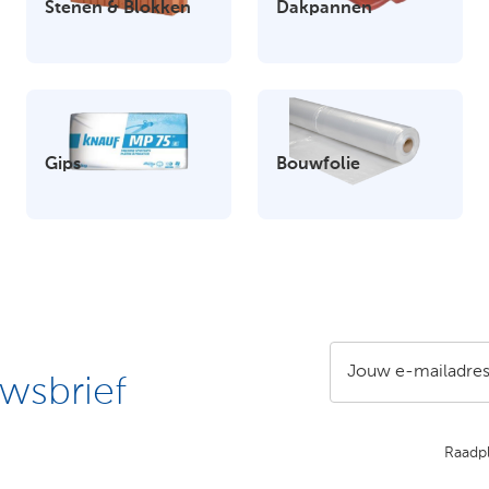
Stenen & Blokken
Dakpannen
Gips
Bouwfolie
Jouw e-mailadre
wsbrief
Raadp