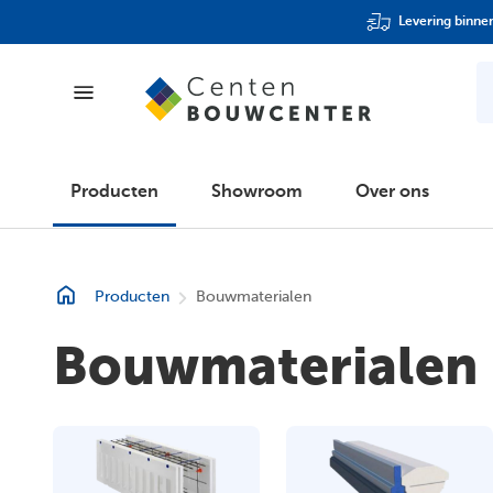
Levering binne
Producten
Producten
Showroom
Over ons
Showroom
Producten
Bouwmaterialen
Over ons
Bouwmaterialen
Folder
Klantenpas