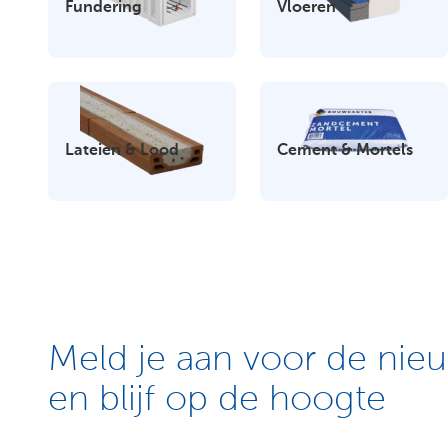
Over
Fundering
Vloeren
ons
Klantenservice
Vestiging en
Lateien & Lood
Cement & Mortels
openingstijden
Meld je aan voor de nieu
en blijf op de hoogte