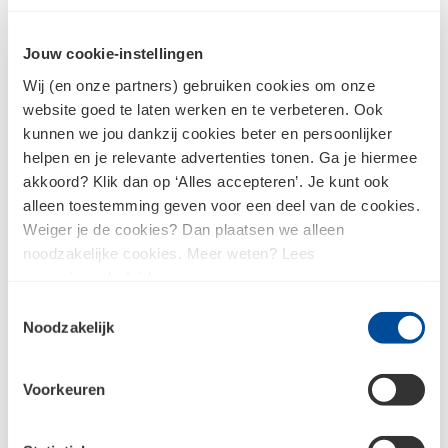
Jouw cookie-instellingen
Wij (en onze partners) gebruiken cookies om onze
website goed te laten werken en te verbeteren. Ook
kunnen we jou dankzij cookies beter en persoonlijker
helpen en je relevante advertenties tonen. Ga je hiermee
akkoord? Klik dan op ‘Alles accepteren’. Je kunt ook
Supportligger 200 cm
alleen toestemming geven voor een deel van de cookies.
Weiger je de cookies? Dan plaatsen we alleen
noodzakelijke cookies. Meer weten? Lees
ons
privacybeleid
.
Peridam Randstrook 100
Toestemmingsselectie
mtr - 5x140 mm
Noodzakelijk
Beschikbaar in
7
variaties
Voorkeuren