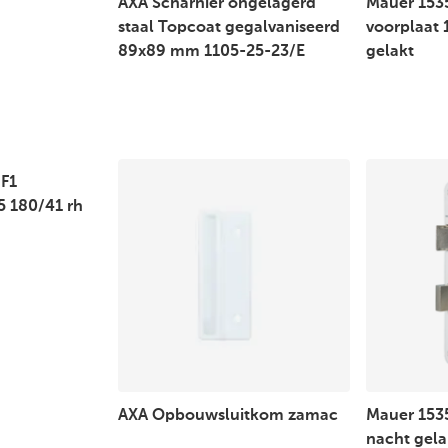
AXA Scharnier ongelagerd
Mauer 1535
staal Topcoat gegalvaniseerd
voorplaat
89x89 mm 1105-25-23/E
gelakt
 F1
5 180/41 rh
AXA Opbouwsluitkom zamac
Mauer 1535
nacht gela