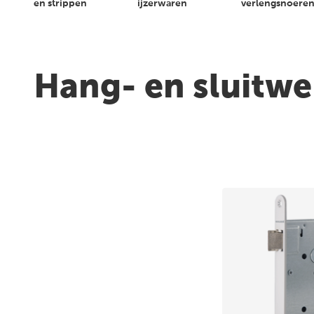
en strippen
ijzerwaren
verlengsnoere
Klantenservice
Vestigingen en
openingstijden
Hang- en sluitw