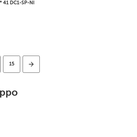
* 41 DC1-SP-NI
15
ippo