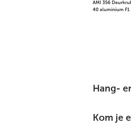
AMI 356 Deurkru
40 aluminium F1
Hang- en
Kom je e