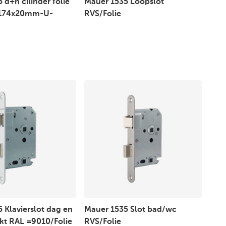
 d+n cilinder folie
Mauer 1535 Loopslot
 174x20mm-U-
RVS/Folie
 Klavierslot dag en
Mauer 1535 Slot bad/wc
kt RAL =9010/Folie
RVS/Folie