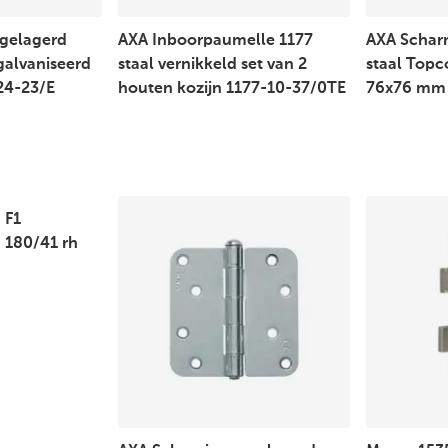
ngelagerd
AXA Inboorpaumelle 1177
AXA Schar
galvaniseerd
staal vernikkeld set van 2
staal Topc
24-23/E
houten kozijn 1177-10-37/0TE
76x76 mm 
 F1
 180/41 rh