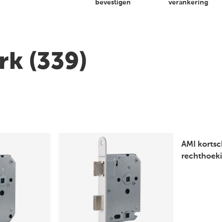
n
bevestigen
verankering
erk
(339)
AMI kortsc
rechthoeki