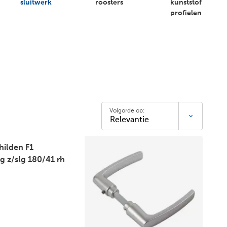
sluitwerk
roosters
kunststof
profielen
Volgorde op:
hilden F1
g z/slg 180/41 rh