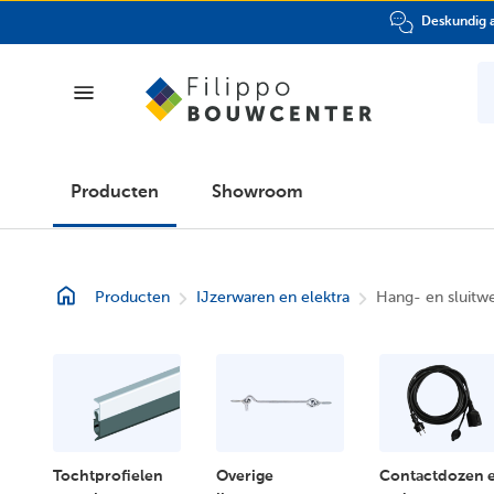
Deskundig a
Producten
Producten
Showroom
Showroom
Producten
IJzerwaren en elektra
Hang- en sluitw
Folder
Klantenpas
Over
ons
Tochtprofielen
Overige
Contactdozen 