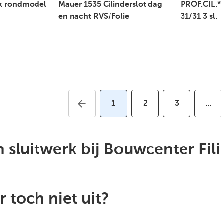
k rondmodel
Mauer 1535 Cilinderslot dag
PROF.CIL.*
en nacht RVS/Folie
31/31 3 sl.
1
2
3
...
 sluitwerk bij Bouwcenter Fil
r toch niet uit?