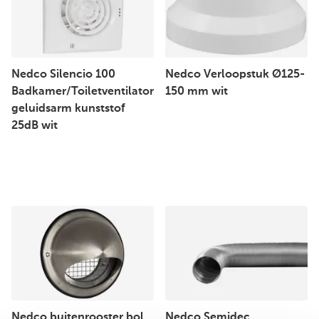
Nedco Silencio 100
Nedco Verloopstuk Ø125-
Badkamer/Toiletventilator
150 mm wit
geluidsarm kunststof
25dB wit
Nedco buitenrooster bol
Nedco Semidec