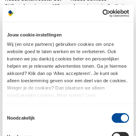
RVS grofmazig gaas 125
afvoerslang alu flexibel
mm
Ø102 mm L=1,5 m
Jouw cookie-instellingen
Wij (en onze partners) gebruiken cookies om onze
website goed te laten werken en te verbeteren. Ook
kunnen we jou dankzij cookies beter en persoonlijker
helpen en je relevante advertenties tonen. Ga je hiermee
akkoord? Klik dan op ‘Alles accepteren’. Je kunt ook
alleen toestemming geven voor een deel van de cookies.
Weiger je de cookies? Dan plaatsen we alleen
noodzakelijke cookies. Meer weten? Lees
ons
privacybeleid
.
Nedco Silencio100T
Nedco Afvoerslang
Badkamer/Toiletventilator
flexibel aluminium
Toestemmingsselectie
Noodzakelijk
geluidsarm kunststof
Ø102mm L=3 m
25dB wit