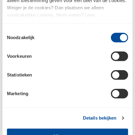
alleen toestemming geven voor een deel van de cookies.
Weiger je de cookies? Dan plaatsen we alleen
noodzakelijke cookies. Meer weten? Lees
ons
privacybeleid
.
Toestemmingsselectie
MBI Betontegel GF HK
Noodzakelijk
grijs kamp 4,5 cm - 30x15
cm
Voorkeuren
Statistieken
Marketing
Bestrating bij Bouwcenter Filippo
Details bekijken
Kom je er toch niet uit?