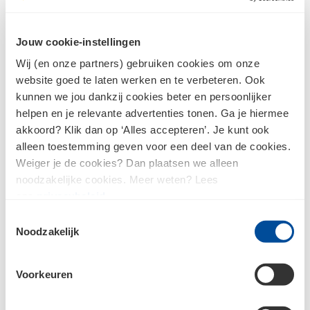
Wachtwoord
Jouw cookie-instellingen
Wij (en onze partners) gebruiken cookies om onze
Inloggen
website goed te laten werken en te verbeteren. Ook
kunnen we jou dankzij cookies beter en persoonlijker
helpen en je relevante advertenties tonen. Ga je hiermee
Wachtwoord vergeten?
akkoord? Klik dan op ‘Alles accepteren’. Je kunt ook
alleen toestemming geven voor een deel van de cookies.
Weiger je de cookies? Dan plaatsen we alleen
noodzakelijke cookies. Meer weten? Lees
Nog geen log in?
ons
privacybeleid
.
Toestemmingsselectie
Als je nog geen inloggegevens hebt voor de website van
Noodzakelijk
Bouwcenter HCI, dan zul je je eerst online moeten
registreren.
Voorkeuren
Ik heb nog geen account en wil me
registreren