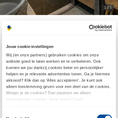
1 / 5
Jouw cookie-instellingen
Wij (en onze partners) gebruiken cookies om onze
website goed te laten werken en te verbeteren. Ook
kunnen we jou dankzij cookies beter en persoonlijker
Industriële badkamer
helpen en je relevante advertenties tonen. Ga je hiermee
Design jouw badkamer
akkoord? Klik dan op ‘Alles accepteren’. Je kunt ook
alleen toestemming geven voor een deel van de cookies.
met onze 3D tool
Weiger je de cookies? Dan plaatsen we alleen
noodzakelijke cookies. Meer weten? Lees
Ontdek de mogelijkheden
ons
privacybeleid
.
Toestemmingsselectie
3D tool starten